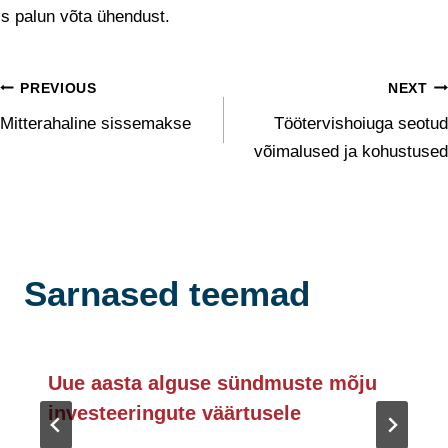
is palun võta ühendust.
Navigeerimine
PREVIOUS
NEXT
Mitterahaline sissemakse
Töötervishoiuga seotud
võimalused ja kohustused
Sarnased teemad
Uue aasta alguse sündmuste mõju
investeeringute väärtusele