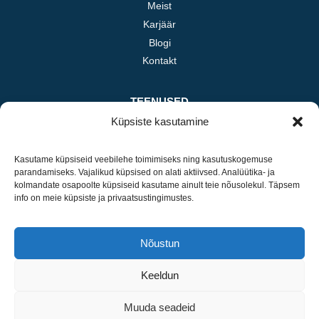
Meist
Karjäär
Blogi
Kontakt
TEENUSED
Küpsiste kasutamine
Investeerimine
Professionaalsed teenused
Kasutame küpsiseid veebilehe toimimiseks ning kasutuskogemuse
E-kaubandus
parandamiseks. Vajalikud küpsised on alati aktiivsed. Analüütika- ja
Põllumajandus
kolmandate osapoolte küpsiseid kasutame ainult teie nõusolekul. Täpsem
info on meie küpsiste ja privaatsustingimustes.
VÕTA ÜHENDUST
Nõustun
LinkedIn
A. H. Tammsaare tee 92 Tallinn
Keeldun
+372 5132365
info@robbybobby.ee
Muuda seadeid