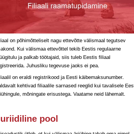
liaal on põhimõtteliselt nagu ettevõtte välismaal tegutsev
akond. Kui välismaa ettevõttel tekib Eestis regulaarne
ügitulu ja palkab töötajaid, siis tuleb Eestis filiaal
gistreerida. Juhusliku tegevuse jaoks ei pea.
liaalil on eraldi registrikood ja Eesti käibemaksunumber.
ldavalt kehtivad filiaalile sarnased reeglid kui tavalisele Ees
iühingule, mõningate erisustega. Vaatame neid lähemalt.
uriidiline pool
iseadustik ütleb, et kui välismaa äriühing tahab oma nimel