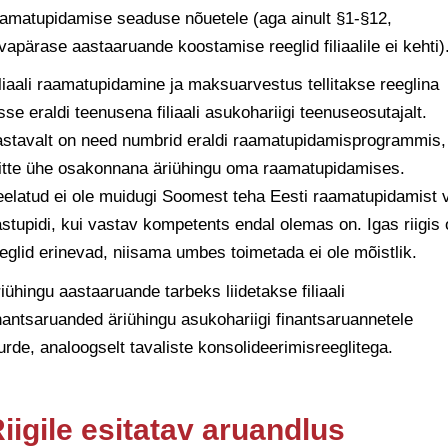
amatupidamise seaduse nõuetele (aga ainult §1-§12,
vapärase aastaaruande koostamise reeglid filiaalile ei kehti)
liaali raamatupidamine ja maksuarvestus tellitakse reeglina
sse eraldi teenusena filiaali asukohariigi teenuseosutajalt.
stavalt on need numbrid eraldi raamatupidamisprogrammis,
itte ühe osakonnana äriühingu oma raamatupidamises.
elatud ei ole muidugi Soomest teha Eesti raamatupidamist 
stupidi, kui vastav kompetents endal olemas on. Igas riigis
eglid erinevad, niisama umbes toimetada ei ole mõistlik.
iühingu aastaaruande tarbeks liidetakse filiaali
nantsaruanded äriühingu asukohariigi finantsaruannetele
urde, analoogselt tavaliste konsolideerimisreeglitega.
iigile esitatav aruandlus