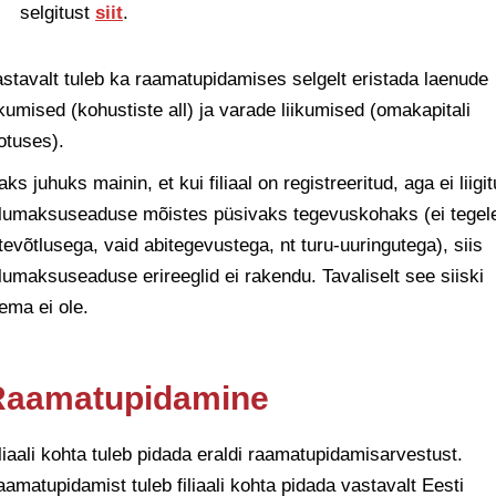
selgitust
siit
.
stavalt tuleb ka raamatupidamises selgelt eristada laenude
ikumised (kohustiste all) ja varade liikumised (omakapitali
otuses).
aks juhuks mainin, et kui filiaal on registreeritud, aga ei liigit
ulumaksuseaduse mõistes püsivaks tegevuskohaks (ei tegel
tevõtlusega, vaid abitegevustega, nt turu-uuringutega), siis
lumaksuseaduse erireeglid ei rakendu. Tavaliselt see siiski
ema ei ole.
Raamatupidamine
liaali kohta tuleb pidada eraldi raamatupidamisarvestust.
amatupidamist tuleb filiaali kohta pidada vastavalt Eesti