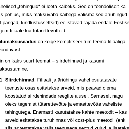
helised „tehinguid“ ei loeta käibeks. See on tõenäoliselt ka
ks põhjus, miks maksuvaba käibega välismaised äriühingud
t pangad, kindlustusseltsid) eelistavad rajada endale Eestis
gem filiaale kui tütarettevõtteid.
ulumaksuseadus
on kõige komplitseeritum teema filiaaliga
eonduvast.
in on kaks suurt teemat – siirdehinnad ja kasumi
aksustamine.
Siirdehinnad
. Filiaali ja äriühingu vahel osutatavate
teenuste osas esitatakse arveid, mis peavad olema
koostatud siirdehindade reeglite alusel. Sarnaselt nagu
oleks tegemist tütarettevõtte ja emaettevõtte vaheliste
tehingutega. Enamasti kasutatakse kahte meetodit – kas
arveid esitatakse turuhinnas või cost-plus meetodil (ehk
siis arvestatakse välja teenusega seotud kulud ja lisatak