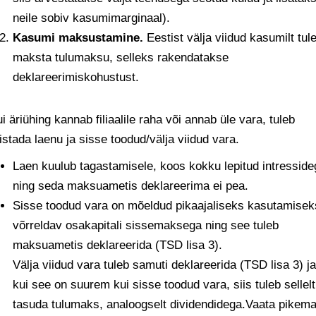
neile sobiv kasumimarginaal).
Kasumi maksustamine.
Eestist välja viidud kasumilt tul
maksta tulumaksu, selleks rakendatakse
deklareerimiskohustust.
i äriühing kannab filiaalile raha või annab üle vara, tuleb
istada laenu ja sisse toodud/välja viidud vara.
Laen kuulub tagastamisele, koos kokku lepitud intresside
ning seda maksuametis deklareerima ei pea.
Sisse toodud vara on mõeldud pikaajaliseks kasutamisek
võrreldav osakapitali sissemaksega ning see tuleb
maksuametis deklareerida (TSD lisa 3).
Välja viidud vara tuleb samuti deklareerida (TSD lisa 3) ja
kui see on suurem kui sisse toodud vara, siis tuleb sellelt
tasuda tulumaks, analoogselt dividendidega.Vaata pikema