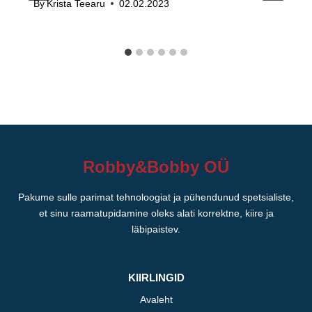
By
Krista Teearu
02.02.2023
Robby&Bobby OÜ
Pakume sulle parimat tehnoloogiat ja pühendunud spetsialiste,
et sinu raamatupidamine oleks alati korrektne, kiire ja
läbipaistev.
KIIRLINGID
Avaleht