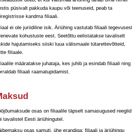
stis püsivalt pakkuda kaupu või teenuseid, peab ta
iregistrisse kandma filiaali.
liaal ei ole juriidiline isik. Äriühing vastutab filiaali tegevuses
lenevate kohustuste eest. Seetõttu eelistatakse tavaliselt
skide hajutamiseks siiski luua välismaale tütarettevõtteid,
tte filiaale.
liaalile määratakse juhataja, kes juhib ja esindab filiaali ning
rraldab filiaali raamatupidamist.
Maksud
öjõumaksude osas on filiaalile täpselt samasugused reeglid
i tavalistel Eesti äriühingutel.
ibemaksu osas samuti, ühe erandiga: filiaali ja äriühingu