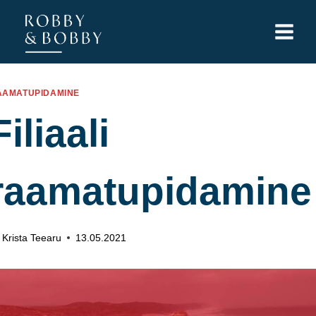
Skip
to
content
AAMATUPIDAMINE
Filiaali
raamatupidamine
Krista Teearu
13.05.2021