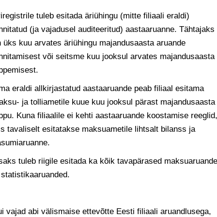
iregistrile tuleb esitada äriühingu (mitte filiaali eraldi)
nnitatud (ja vajadusel auditeeritud) aastaaruanne. Tähtajaks
 üks kuu arvates äriühingu majandusaasta aruande
nnitamisest või seitsme kuu jooksul arvates majandusaasta
õppemisest.
a eraldi allkirjastatud aastaaruande peab filiaal esitama
ksu- ja tolliametile kuue kuu jooksul pärast majandusaasta
ppu. Kuna filiaalile ei kehti aastaaruande koostamise reeglid
is tavaliselt esitatakse maksuametile lihtsalt bilanss ja
asumiaruanne.
saks tuleb riigile esitada ka kõik tavapärased maksuaruand
 statistikaaruanded.
i vajad abi välismaise ettevõtte Eesti filiaali aruandlusega,