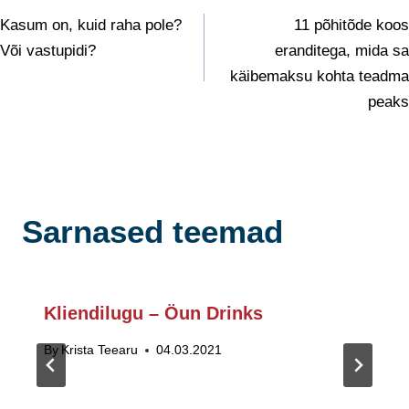
Navigeerimine
Kasum on, kuid raha pole?
11 põhitõde koos
Või vastupidi?
eranditega, mida sa
käibemaksu kohta teadma
peaks
Sarnased teemad
Kliendilugu – Öun Drinks
By
Krista Teearu
04.03.2021