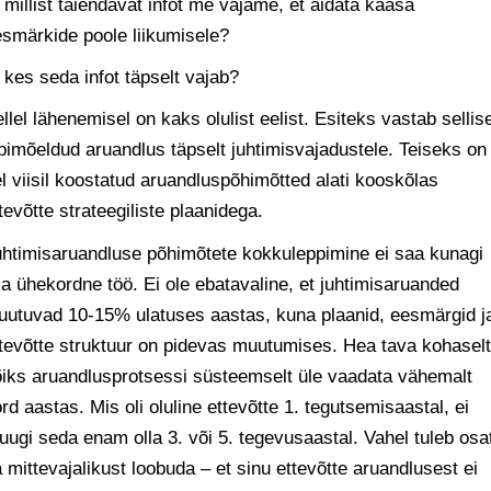
 millist täiendavat infot me vajame, et aidata kaasa
smärkide poole liikumisele?
 kes seda infot täpselt vajab?
llel lähenemisel on kaks olulist eelist. Esiteks vastab sellise
bimõeldud aruandlus täpselt juhtimisvajadustele. Teiseks on
l viisil koostatud aruandluspõhimõtted alati kooskõlas
tevõtte strateegiliste plaanidega.
htimisaruandluse põhimõtete kokkuleppimine ei saa kunagi
la ühekordne töö. Ei ole ebatavaline, et juhtimisaruanded
utuvad 10-15% ulatuses aastas, kuna plaanid, eesmärgid j
tevõtte struktuur on pidevas muutumises. Hea tava kohaselt
iks aruandlusprotsessi süsteemselt üle vaadata vähemalt
rd aastas. Mis oli oluline ettevõtte 1. tegutsemisaastal, ei
uugi seda enam olla 3. või 5. tegevusaastal. Vahel tuleb osa
 mittevajalikust loobuda – et sinu ettevõtte aruandlusest ei