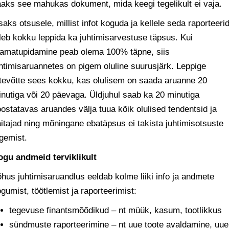
aks see mahukas dokument, mida keegi tegelikult ei vaja.
saks otsusele, millist infot koguda ja kellele seda raporteeri
leb kokku leppida ka juhtimisarvestuse täpsus. Kui
aamatupidamine peab olema 100% täpne, siis
htimisaruannetes on pigem oluline suurusjärk. Leppige
tevõtte sees kokku, kas olulisem on saada aruanne 20
nutiga või 20 päevaga. Üldjuhul saab ka 20 minutiga
ostatavas aruandes välja tuua kõik olulised tendentsid ja
itajad ning mõningane ebatäpsus ei takista juhtimisotsuste
gemist.
ogu andmeid terviklikult
hus juhtimisaruandlus eeldab kolme liiki info ja andmete
gumist, töötlemist ja raporteerimist:
tegevuse finantsmõõdikud – nt müük, kasum, tootlikkus
sündmuste raporteerimine – nt uue toote avaldamine, uue