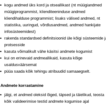
kogu andmed üks kord ja otseallikast (nt müügiandmed
müügiprogrammist, klienditeeninduse andmed
kliendihalduse programmist; lisaks välised andmed, nt
statistika, uuringud, võrdlusandmed, andmed hankijate
infosüsteemidest)
rakenda standardsed definitsioonid üle kõigi süsteemide j
protsesside
kasuta võimalikult vähe käsitsi andmete kogumist
kui on erinevaid andmeallikaid, kasuta kõige
usaldusväärsemat
püüa saada kõik tehingu atribuudid samaaegselt.
. Andmete korrastamine
jälgi, et andmed oleksid õiged, täpsed ja täielikud, teosta
kõik valideerimise testid andmete kogumise ajal