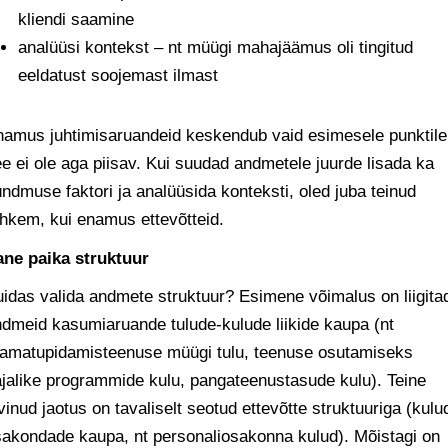
kliendi saamine
analüüsi kontekst – nt müügi mahajäämus oli tingitud
eeldatust soojemast ilmast
amus juhtimisaruandeid keskendub vaid esimesele punktile
e ei ole aga piisav. Kui suudad andmetele juurde lisada ka
ndmuse faktori ja analüüsida konteksti, oled juba teinud
hkem, kui enamus ettevõtteid.
ane paika struktuur
idas valida andmete struktuur? Esimene võimalus on liigita
dmeid kasumiaruande tulude-kulude liikide kaupa (nt
aamatupidamisteenuse müügi tulu, teenuse osutamiseks
jalike programmide kulu, pangateenustasude kulu). Teine
vinud jaotus on tavaliselt seotud ettevõtte struktuuriga (kulu
akondade kaupa, nt personaliosakonna kulud). Mõistagi on