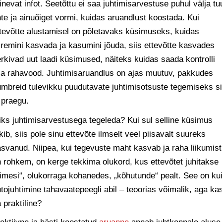
inevat infot. Seetõttu ei saa juhtimisarvestuse puhul välja tu
te ja ainuõiget vormi, kuidas aruandlust koostada. Kui
tevõtte alustamisel on põletavaks küsimuseks, kuidas
iremini kasvada ja kasumini jõuda, siis ettevõtte kasvades
rkivad uut laadi küsimused, näiteks kuidas saada kontrolli
la rahavood. Juhtimisaruandlus on ajas muutuv, pakkudes
mbreid tulevikku puudutavate juhtimisotsuste tegemiseks si
 praegu.
ks juhtimisarvestusega tegeleda? Kui sul selline küsimus
kib, siis pole sinu ettevõte ilmselt veel piisavalt suureks
svanud. Niipea, kui tegevuste maht kasvab ja raha liikumist
 rohkem, on kerge tekkima olukord, kus ettevõtet juhitakse
imesi“, olukorraga kohanedes, „kõhutunde“ pealt. See on ku
tojuhtimine tahavaatepeegli abil – teoorias võimalik, aga ka
 praktiline?