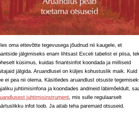
les oma ettevõtte tegevusega jõudnud nii kaugele, et
nantside jälgimiseks enam lihtsast Exceli tabelist ei piisa, te
heselt küsimus, kuidas finantsinfot koondada ja milliseid
itajaid jälgida. Aruandlusel on küljes kohustuslik maik. Kuid
e ei pea nii olema. Käsitledes aruandlust otsuste tegemisek
jaliku juhtimisinfona ja koondades andmeid läbimõeldult, sa
uandlusest juhtimisinstrument
, mis sulle regulaarselt
ärtuslikku infot loob. Ja aitab teha paremaid otsuseid.