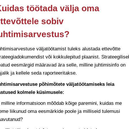
uidas töötada välja oma
ttevõttele sobiv
uhtimisarvestus?
htimisarvestuse väljatöötamist tuleks alustada ettevõtte
rateegiadokumendist või kokkulepitud plaanist. Strateegilisel
atud eesmärgid määravad ära selle, milline juhtimisinfo on
jalik ja kellele seda raporteeritakse.
uhtimisarvestuse põhimõtete väljatöötamiseks leia
astused kolmele küsimusele:
 milline informatsioon mõõdab kõige paremini, kuidas me
eme liikunud oma eesmärkide poole ja milliseid tulemusi
aavutanud?