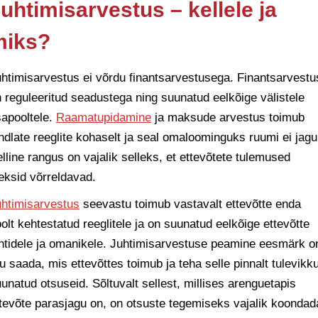
uhtimisarvestus – kellele ja
miks?
htimisarvestus ei võrdu finantsarvestusega. Finantsarvestu
 reguleeritud seadustega ning suunatud eelkõige välistele
apooltele.
Raamatupidamine
ja maksude arvestus toimub
ndlate reeglite kohaselt ja seal omaloominguks ruumi ei jagu
lline rangus on vajalik selleks, et ettevõtete tulemused
eksid võrreldavad.
htimisarvestus
seevastu toimub vastavalt ettevõtte enda
olt kehtestatud reeglitele ja on suunatud eelkõige ettevõtte
htidele ja omanikele. Juhtimisarvestuse peamine eesmärk o
u saada, mis ettevõttes toimub ja teha selle pinnalt tulevikk
unatud otsuseid. Sõltuvalt sellest, millises arenguetapis
tevõte parasjagu on, on otsuste tegemiseks vajalik koondad