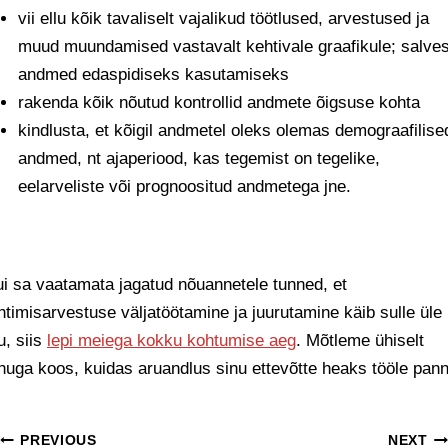
vii ellu kõik tavaliselt vajalikud töötlused, arvestused ja
muud muundamised vastavalt kehtivale graafikule; salve
andmed edaspidiseks kasutamiseks
rakenda kõik nõutud kontrollid andmete õigsuse kohta
kindlusta, et kõigil andmetel oleks olemas demograafilise
andmed, nt ajaperiood, kas tegemist on tegelike,
eelarveliste või prognoositud andmetega jne.
i sa vaatamata jagatud nõuannetele tunned, et
htimisarvestuse väljatöötamine ja juurutamine käib sulle üle
u, siis
lepi meiega kokku kohtumise aeg
. Mõtleme ühiselt
nuga koos, kuidas aruandlus sinu ettevõtte heaks tööle pann
PREVIOUS
NEXT