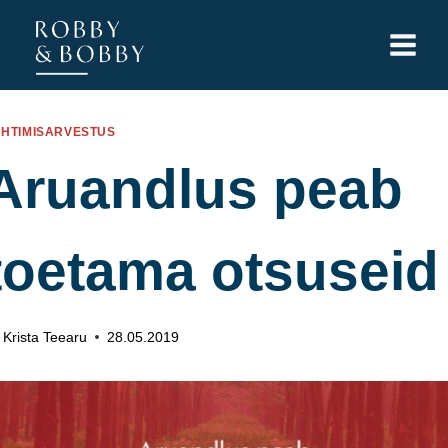
Skip
to
content
UHTIMISARVESTUS
Aruandlus peab
toetama otsuseid
Krista Teearu
28.05.2019