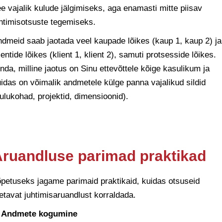
e vajalik kulude jälgimiseks, aga enamasti mitte piisav
htimisotsuste tegemiseks.
dmeid saab jaotada veel kaupade lõikes (kaup 1, kaup 2) ja
ientide lõikes (klient 1, klient 2), samuti protsesside lõikes.
nda, milline jaotus on Sinu ettevõttele kõige kasulikum ja
idas on võimalik andmetele külge panna vajalikud sildid
ulukohad, projektid, dimensioonid).
ruandluse parimad praktikad
petuseks jagame parimaid praktikaid, kuidas otsuseid
etavat juhtimisaruandlust korraldada.
. Andmete kogumine