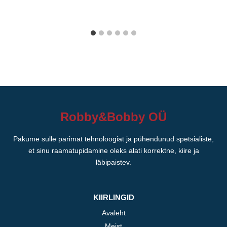
Robby&Bobby OÜ
Pakume sulle parimat tehnoloogiat ja pühendunud spetsialiste,
et sinu raamatupidamine oleks alati korrektne, kiire ja
läbipaistev.
KIIRLINGID
Avaleht
Meist