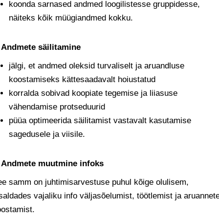
koonda sarnased andmed loogilistesse gruppidesse,
näiteks kõik müügiandmed kokku.
. Andmete säilitamine
jälgi, et andmed oleksid turvaliselt ja aruandluse
koostamiseks kättesaadavalt hoiustatud
korralda sobivad koopiate tegemise ja liiasuse
vähendamise protseduurid
püüa optimeerida säilitamist vastavalt kasutamise
sagedusele ja viisile.
. Andmete muutmine infoks
e samm on juhtimisarvestuse puhul kõige olulisem,
saldades vajaliku info väljasõelumist, töötlemist ja aruannet
ostamist.