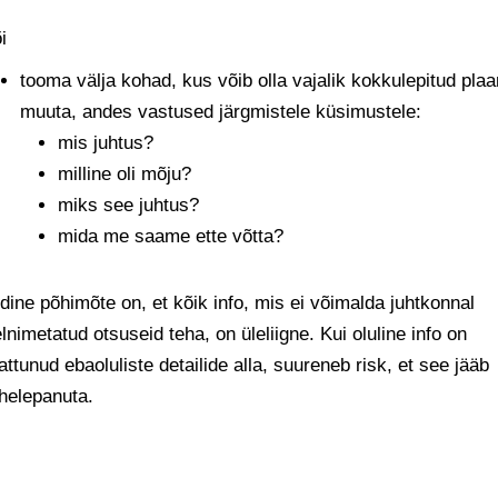
i
tooma välja kohad, kus võib olla vajalik kokkulepitud plaa
muuta, andes vastused järgmistele küsimustele:
mis juhtus?
milline oli mõju?
miks see juhtus?
mida me saame ette võtta?
dine põhimõte on, et kõik info, mis ei võimalda juhtkonnal
lnimetatud otsuseid teha, on üleliigne. Kui oluline info on
ttunud ebaoluliste detailide alla, suureneb risk, et see jääb
helepanuta.