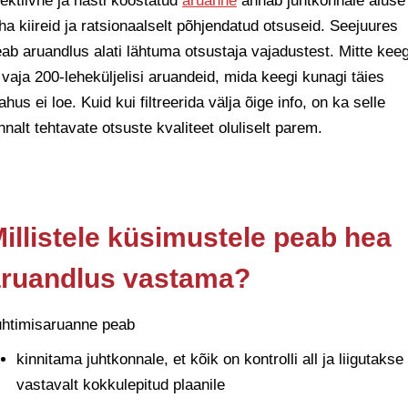
ektiivne ja hästi koostatud
aruanne
annab juhtkonnale aluse
ha kiireid ja ratsionaalselt põhjendatud otsuseid. Seejuures
ab aruandlus alati lähtuma otsustaja vajadustest. Mitte keeg
 vaja 200-leheküljelisi aruandeid, mida keegi kunagi täies
hus ei loe. Kuid kui filtreerida välja õige info, on ka selle
nnalt tehtavate otsuste kvaliteet oluliselt parem.
illistele küsimustele peab hea
aruandlus vastama?
uhtimisaruanne peab
kinnitama juhtkonnale, et kõik on kontrolli all ja liigutakse
vastavalt kokkulepitud plaanile