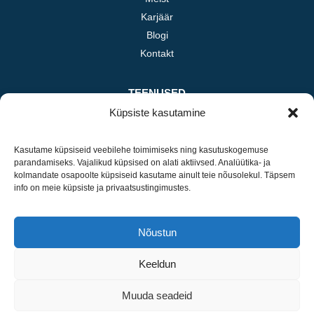
Karjäär
Blogi
Kontakt
TEENUSED
Küpsiste kasutamine
Investeerimine
Professionaalsed teenused
Kasutame küpsiseid veebilehe toimimiseks ning kasutuskogemuse
E-kaubandus
parandamiseks. Vajalikud küpsised on alati aktiivsed. Analüütika- ja
Põllumajandus
kolmandate osapoolte küpsiseid kasutame ainult teie nõusolekul. Täpsem
info on meie küpsiste ja privaatsustingimustes.
VÕTA ÜHENDUST
Nõustun
LinkedIn
A. H. Tammsaare tee 92 Tallinn
Keeldun
+372 5132365
info@robbybobby.ee
Muuda seadeid